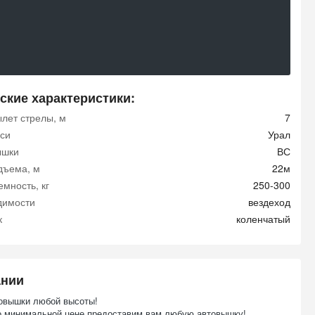
ские характеристики:
ылет стрелы, м
7
си
Урал
ышки
ВС
дъема, м
22м
мность, кг
250-300
димости
вездеход
к
коленчатый
ании
овышки любой высоты!
о минимальной цене предоставим вам любую автовышку!