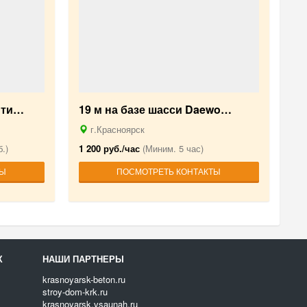
 ти…
19 м на базе шасси Daewo…
г.Красноярск
.)
1 200 руб./час
(Миним. 5 час)
ТЫ
ПОСМОТРЕТЬ КОНТАКТЫ
Х
НАШИ ПАРТНЕРЫ
krasnoyarsk-beton.ru
stroy-dom-krk.ru
krasnoyarsk.vsaunah.ru