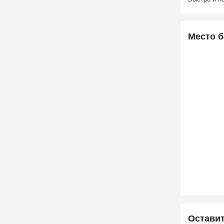
Место б
Остави