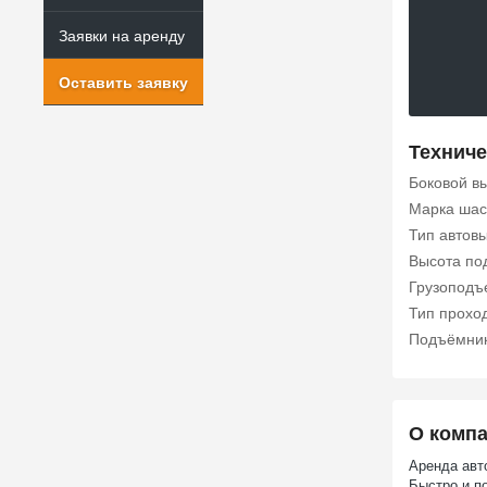
Заявки на аренду
Оставить заявку
Техниче
Боковой в
Марка шас
Тип автов
Высота по
Грузоподъе
Тип прохо
Подъёмни
О комп
Аренда авт
Быстро и п