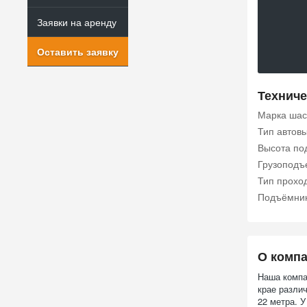
Заявки на аренду
Оставить заявку
Техниче
Марка шас
Тип автов
Высота по
Грузоподъе
Тип прохо
Подъёмни
О комп
Наша компа
крае разли
22 метра. 