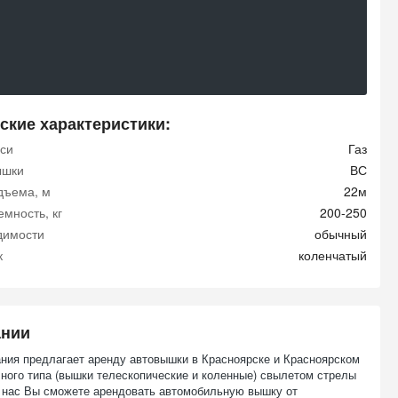
ские характеристики:
си
Газ
ышки
ВС
дъема, м
22м
мность, кг
200-250
димости
обычный
к
коленчатый
ании
ния предлагает аренду автовышки в Красноярске и Красноярском
чного типа (вышки телескопические и коленные) свылетом стрелы
У нас Вы сможете арендовать автомобильную вышку от