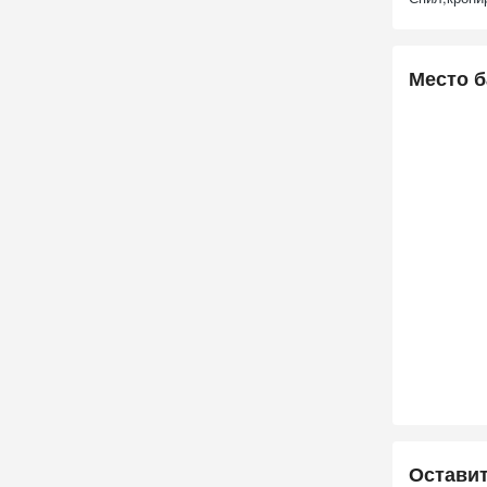
Место б
Остави