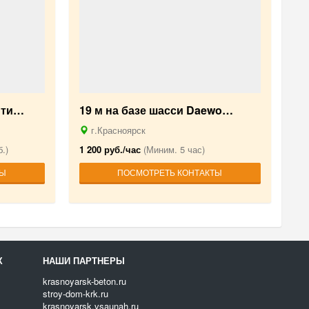
 ти…
19 м на базе шасси Daewo…
г.Красноярск
.)
1 200 руб./час
(Миним. 5 час)
ТЫ
ПОСМОТРЕТЬ КОНТАКТЫ
Х
НАШИ ПАРТНЕРЫ
krasnoyarsk-beton.ru
stroy-dom-krk.ru
krasnoyarsk.vsaunah.ru