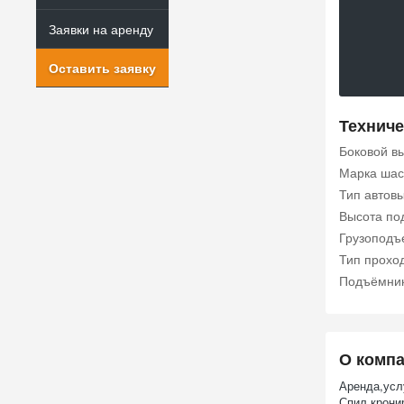
Заявки на аренду
Оставить заявку
Техниче
Боковой в
Марка шас
Тип автов
Высота по
Грузоподъе
Тип прохо
Подъёмни
О комп
Аренда,услу
Спил,крони