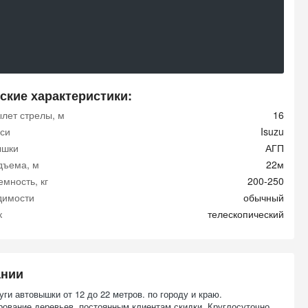
ские характеристики:
ылет стрелы, м
16
си
Isuzu
ышки
АГП
дъема, м
22м
мность, кг
200-250
димости
обычный
к
телескопический
ании
ги автовышки от 12 до 22 метров. по городу и краю.
рование деревьев. постоянным клиентам скидки. Круглосуточно.