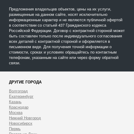
Предложения владельцев объектов, цены на их услуги,
размещенные на данном сайте, носят исключительно
информационныи характер и не являются публичной офертой
в соответствии со статьей 437 Гражданского кодекса
Российской Федерации. Договор с контрактной стороной может
быть составлен только после индивидуального согласования
всех деталей с контрактной стороной и оформляется в
письменном виде. Для получения точной информации о
стоимости, сроках и условиях обращайтесь по контактным
телефонам, указанным на сайте или через форму обратной
связи.
ДРУГИЕ ГОРОДА
Волгоград
Екатеринбург
Казань
Краснодар
Москва
Нижний Новгород
Новосибирск
Пермь
Ростов-на-Дону