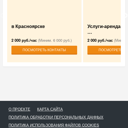
в Красноярске
Услуги-аренда А
…
2 000 руб./час
(Миним. 6 000 руб.)
2 000 руб./час
(Миним.
ПОСМОТРЕТЬ КОНТАКТЫ
ПОСМОТРЕТЬ К
О ПРОЕКТЕ
КАРТА САЙТА
ПОЛИТИКА ОБРАБОТКИ ПЕРСОНАЛЬНЫХ ДАННЫХ
ПОЛИТИКА ИСПОЛЬЗОВАНИЯ ФАЙЛОВ COOKIES