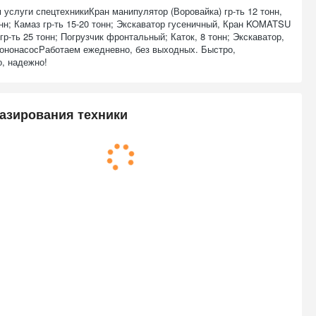
 услуги спецтехникиКран манипулятор (Воровайка) гр-ть 12 тонн,
нн; Камаз гр-ть 15-20 тонн; Экскаватор гусеничный, Кран KOMATSU
р-ть 25 тонн; Погрузчик фронтальный; Каток, 8 тонн; Экскаватор,
тононасосРаботаем ежедневно, без выходных. Быстро,
о, надежно!
азирования техники