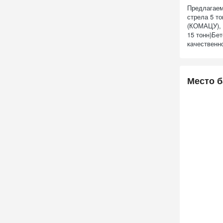
Предлагаем
стрела 5 то
(КОМАЦУ), г
15 тонн)Бе
качественн
Место б