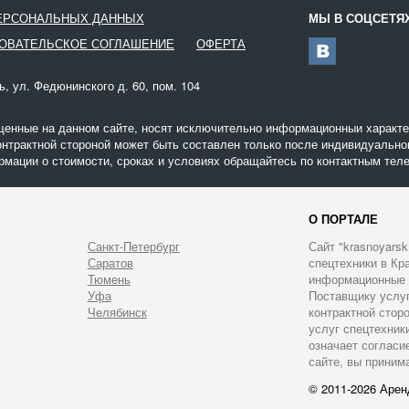
ПЕРСОНАЛЬНЫХ ДАННЫХ
МЫ В СОЦСЕТЯ
ОВАТЕЛЬСКОЕ СОГЛАШЕНИЕ
ОФЕРТА
ь, ул. Федюнинского д. 60, пом. 104
щенные на данном сайте, носят исключительно информационныи характер
онтрактной стороной может быть составлен только после индивидуальног
мации о стоимости, сроках и условиях обращайтесь по контактным теле
О ПОРТАЛЕ
Санкт-Петербург
Сайт "krasnoyarsk
Саратов
спецтехники в Кра
Тюмень
информационные у
Уфа
Поставщику услуг 
Челябинск
контрактной стор
услуг спецтехник
означает согласи
сайте, вы приним
© 2011-2026 Арен