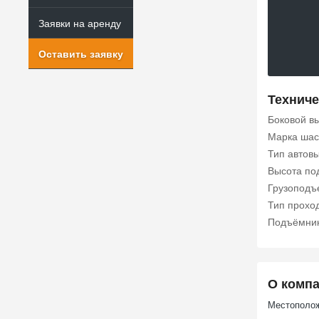
Заявки на аренду
Оставить заявку
Техниче
Боковой в
Марка шас
Тип автов
Высота по
Грузоподъе
Тип прохо
Подъёмни
О комп
Местополож