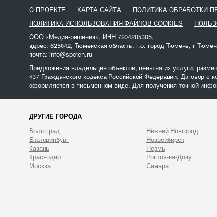
О ПРОЕКТЕ
КАРТА САЙТА
ПОЛИТИКА ОБРАБОТКИ 
ПОЛИТИКА ИСПОЛЬЗОВАНИЯ ФАЙЛОВ COOKIES
ПОЛЬЗ
ООО «Медиа-решения», ИНН 7204205305,
адрес: 625042, Тюменская область, г.о. город Тюмень, г Тюмен
почта: info@spcteh.ru
Предложения владельцев объектов, цены на их услуги, разме
437 Гражданского кодекса Российской Федерации. Договор с к
оформляется в письменном виде. Для получения точной инфор
ДРУГИЕ ГОРОДА
Волгоград
Нижний Новгород
Екатеринбург
Новосибирск
Казань
Пермь
Краснодар
Ростов-на-Дону
Москва
Самара