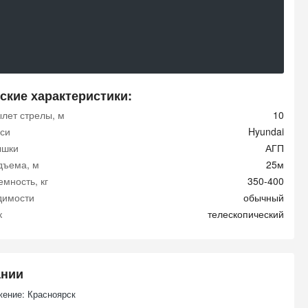
ские характеристики:
ылет стрелы, м
10
си
Hyundai
ышки
АГП
дъема, м
25м
мность, кг
350-400
димости
обычный
к
телескопический
ании
ение: Красноярск