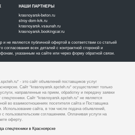
Х
НАШИ ПАРТНЕРЫ
krasnoyarsk-beton.ru
stroy-dom-krk.ru
krasnoyarsk.vsaunah.ru
krasnoyarsk.bookingcar.ru
 и не являются публичной офертой в соответствии со статьей
о согласования всех деталей с контрактной стороной и
фонам, указанным на сайте или через форму обратной связи.
.spcteh.ru" - это сайт объявлений поставщиков услуг
сноярске. Сайт "krasnoyarsk.spcteh.ru" осуществляет только
слуги, направленные на прием, обработку и передачу заявки
спецтехники. Сайт "krasnoyarsk.spcteh.ru" не является
оной во взаимоотношениях посетителя сайта и Поставщика
и. Использование сайта, в том числе подача объявлений,
е с пользовательским соглашением. Оплачивая услуги на
аете оферту.
да спецтехники в Красноярске