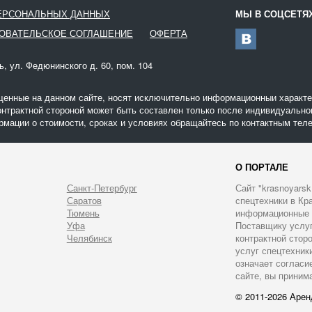
ПЕРСОНАЛЬНЫХ ДАННЫХ
МЫ В СОЦСЕТЯ
ОВАТЕЛЬСКОЕ СОГЛАШЕНИЕ
ОФЕРТА
ь, ул. Федюнинского д. 60, пом. 104
щенные на данном сайте, носят исключительно информационныи характер
онтрактной стороной может быть составлен только после индивидуальног
мации о стоимости, сроках и условиях обращайтесь по контактным теле
О ПОРТАЛЕ
Санкт-Петербург
Сайт "krasnoyarsk
Саратов
спецтехники в Кра
Тюмень
информационные у
Уфа
Поставщику услуг 
Челябинск
контрактной стор
услуг спецтехник
означает согласи
сайте, вы приним
© 2011-2026 Арен