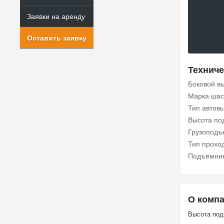
Заявки на аренду
Оставить заявку
Техниче
Боковой в
Марка шас
Тип автов
Высота по
Грузоподъе
Тип прохо
Подъёмни
О комп
Высота под