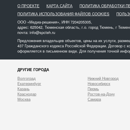
О ПРОЕКТЕ
КАРТА САЙТА
ПОЛИТИКА ОБРАБОТКИ 
ПОЛИТИКА ИСПОЛЬЗОВАНИЯ ФАЙЛОВ COOKIES
ПОЛЬЗ
ООО «Медиа-решения», ИНН 7204205305,
адрес: 625042, Тюменская область, г.о. город Тюмень, г Тюмен
почта: info@spcteh.ru
Предложения владельцев объектов, цены на их услуги, разме
437 Гражданского кодекса Российской Федерации. Договор с к
оформляется в письменном виде. Для получения точной инфор
ДРУГИЕ ГОРОДА
Волгоград
Нижний Новгород
Екатеринбург
Новосибирск
Казань
Пермь
Краснодар
Ростов-на-Дону
Москва
Самара