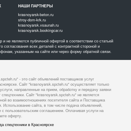
Х
НАШИ ПАРТНЕРЫ
krasnoyarsk-beton.ru
stroy-dom-krk.ru
krasnoyarsk.vsaunah.ru
krasnoyarsk.bookingcar.ru
 и не являются публичной офертой в соответствии со статьей
о согласования всех деталей с контрактной стороной и
фонам, указанным на сайте или через форму обратной связи.
.spcteh.ru" - это сайт объявлений поставщиков услуг
сноярске. Сайт "krasnoyarsk.spcteh.ru" осуществляет только
слуги, направленные на прием, обработку и передачу заявки
спецтехники. Сайт "krasnoyarsk.spcteh.ru" не является
оной во взаимоотношениях посетителя сайта и Поставщика
и. Использование сайта, в том числе подача объявлений,
е с пользовательским соглашением. Оплачивая услуги на
аете оферту.
да спецтехники в Красноярске