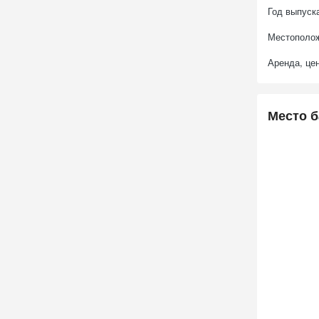
Год выпуск
Местополож
Аренда, цен
Место б