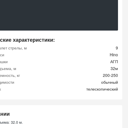
ские характеристики:
ылет стрелы, м
9
си
Hino
ышки
АГП
дъема, м
32м
мность, кг
200-250
димости
обычный
к
телескопический
ании
ъема: 32.0 м.