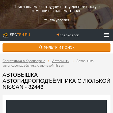
Приглашаем к сотрудничеству диспетчерскую
компанию в вашем городе
Узнать условия
SPC
TEH.RU
Красноярск
ФИЛЬТР И ПОИСК
Спецтехника в Красноярске
Автовышки
Автовышка
автогидроподъёмника с люлькой nissan
АВТОВЫШКА
АВТОГИДРОПОДЪЁМНИКА С ЛЮЛЬКОЙ
NISSAN - 32448