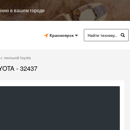
анию в вашем городе
Красноярск
с люлькой toyota
TA - 32437