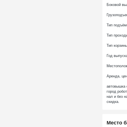
Боковой выл
Грузоподъем
Тип подъём
Тип проход
Тип корзин
Год выпуск
Местополож
Аренда, цен
автовышка 
город робо
нал и без 
скидка.
Место б