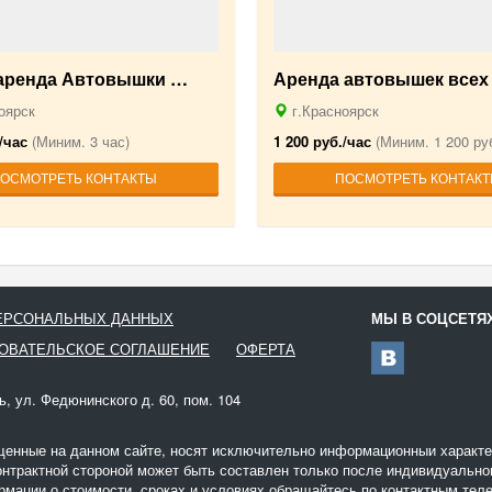
-аренда Автовышки …
Аренда автовышек всех
оярск
г.Красноярск
/час
(Миним. 3 час)
1 200 руб./час
(Миним. 1 200 руб
ОСМОТРЕТЬ КОНТАКТЫ
ПОСМОТРЕТЬ КОНТАК
ПЕРСОНАЛЬНЫХ ДАННЫХ
МЫ В СОЦСЕТЯ
ОВАТЕЛЬСКОЕ СОГЛАШЕНИЕ
ОФЕРТА
ь, ул. Федюнинского д. 60, пом. 104
щенные на данном сайте, носят исключительно информационныи характер
онтрактной стороной может быть составлен только после индивидуальног
мации о стоимости, сроках и условиях обращайтесь по контактным теле