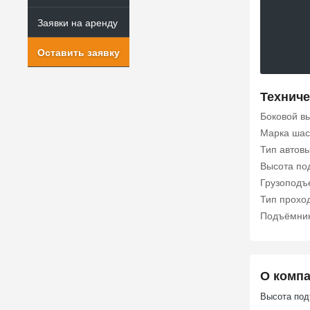
Заявки на аренду
Оставить заявку
Техниче
Боковой в
Марка шас
Тип автов
Высота по
Грузоподъе
Тип прохо
Подъёмни
О комп
Высота под