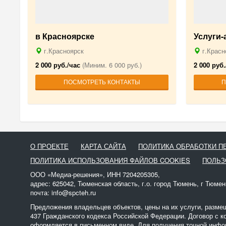
в Красноярске
Услуги
г.Красноярск
г.Красн
2 000 руб./час
(Миним. 6 000 руб.)
2 000 руб.
ПОСМОТРЕТЬ КОНТАКТЫ
П
О ПРОЕКТЕ
КАРТА САЙТА
ПОЛИТИКА ОБРАБОТКИ 
ПОЛИТИКА ИСПОЛЬЗОВАНИЯ ФАЙЛОВ COOKIES
ПОЛЬЗ
ООО «Медиа-решения», ИНН 7204205305,
адрес: 625042, Тюменская область, г.о. город Тюмень, г Тюмен
почта: info@spcteh.ru
Предложения владельцев объектов, цены на их услуги, разме
437 Гражданского кодекса Российской Федерации. Договор с к
оформляется в письменном виде. Для получения точной инфор