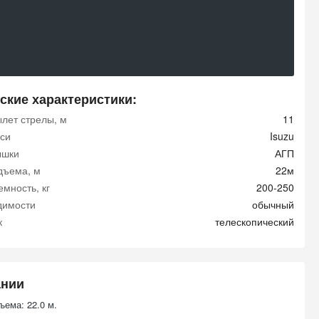
ские характеристики:
ылет стрелы, м
11
си
Isuzu
ышки
АГП
дъема, м
22м
мность, кг
200-250
димости
обычный
к
телескопический
ании
ъема: 22.0 м.