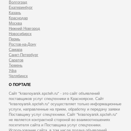
Волгоград
Екатеринбург
Казань
Краснодар
Москва
Нижний Новгород
Новосибирск
Пермь
Ростов-на-Дону
Самара
Санкт-Петербург
Саратов
Тюмень
Уфа
Челябинск
О ПОРТАЛЕ
Сайт "krasnoyarsk.spcteh.ru" - это сайт объявлений
поставщиков услуг спецтехники в Красноярске. Сайт
"krasnoyarsk.spcteh.ru" осуществляет только информационные
услуги, направленные на прием, обработку и передачу заявки
Поставщику услуг спецтехники. Сайт "krasnoyarsk.spcteh.ru"
не является контрактной стороной во взаимоотношениях
посетителя сайта и Поставщика услуг спецтехники.
Использование сайта, в том числе подача объявлений,