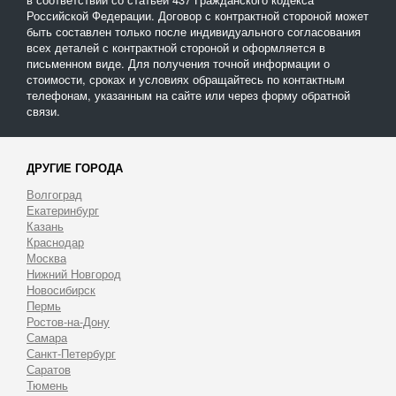
Российской Федерации. Договор с контрактной стороной может
быть составлен только после индивидуального согласования
всех деталей с контрактной стороной и оформляется в
письменном виде. Для получения точной информации о
стоимости, сроках и условиях обращайтесь по контактным
телефонам, указанным на сайте или через форму обратной
связи.
ДРУГИЕ ГОРОДА
Волгоград
Екатеринбург
Казань
Краснодар
Москва
Нижний Новгород
Новосибирск
Пермь
Ростов-на-Дону
Самара
Санкт-Петербург
Саратов
Тюмень