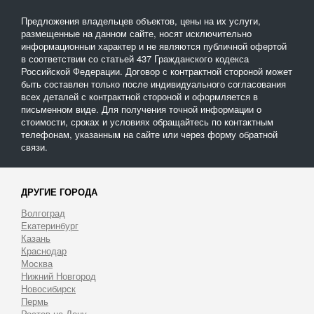
Предложения владельцев объектов, цены на их услуги,
размещенные на данном сайте, носят исключительно
информационныи характер и не являются публичной офертой
в соответствии со статьей 437 Гражданского кодекса
Российской Федерации. Договор с контрактной стороной может
быть составлен только после индивидуального согласования
всех деталей с контрактной стороной и оформляется в
письменном виде. Для получения точной информации о
стоимости, сроках и условиях обращайтесь по контактным
телефонам, указанным на сайте или через форму обратной
связи.
ДРУГИЕ ГОРОДА
Волгоград
Екатеринбург
Казань
Краснодар
Москва
Нижний Новгород
Новосибирск
Пермь
Ростов-на-Дону